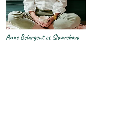
Anne Belargent et Slowrebozo
Doula, praticienne Rebozo, formatrice
et créatrice du Slowrebozo, Anne est
une femme généreuse et inspirante
auprès de qui j'ai eu la chance
d'évoluer et de me former. Allez
découvrir en détail le site du
Slowrebozo !
https://slowrebozo.fr/
https://www.annebelargent.com/